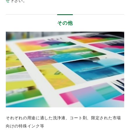
せ
下さい。
その他
それぞれの用途に適した洗浄液、コート剤、限定された市場
向けの特殊インク等