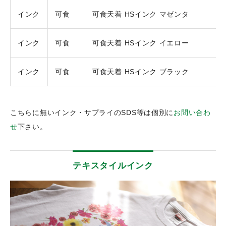
インク
可食
可食天着 HSインク マゼンタ
インク
可食
可食天着 HSインク イエロー
インク
可食
可食天着 HSインク ブラック
こちらに無いインク・サプライのSDS等は個別に
お問い合わ
せ
下さい。
テキスタイルインク