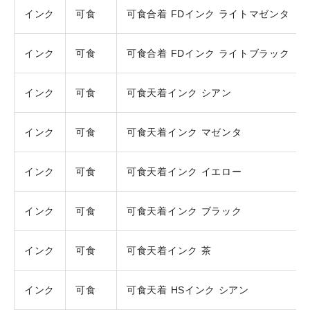
インク
可食
可食合着 FDインク ライトマゼンタ
インク
可食
可食合着 FDインク ライトブラック
インク
可食
可食天着インク シアン
インク
可食
可食天着インク マゼンタ
インク
可食
可食天着インク イエロー
インク
可食
可食天着インク ブラック
インク
可食
可食天着インク 茶
インク
可食
可食天着 HSインク シアン