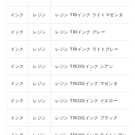
インク
レジン
レジン TRIインク ライトマゼンタ
インク
レジン
レジン TRIインク グレー
インク
レジン
レジン TRIインク ライトグレー
インク
レジン
レジン TRI201インク シアン
インク
レジン
レジン TRI201インク マゼンタ
インク
レジン
レジン TRI201インク イエロー
インク
レジン
レジン TRI201インク ブラック