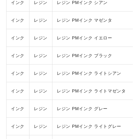
インク
レジン
レジン PMインク シアン
インク
レジン
レジン PMインク マゼンタ
インク
レジン
レジン PMインク イエロー
インク
レジン
レジン PMインク ブラック
インク
レジン
レジン PMインク ライトシアン
インク
レジン
レジン PMインク ライトマゼンタ
インク
レジン
レジン PMインク グレー
インク
レジン
レジン PMインク ライトグレー