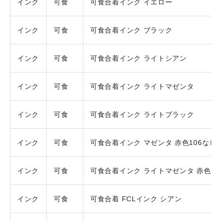
インク
可食
可食合着インク イエロー
インク
可食
可食合着インク ブラック
インク
可食
可食合着インク ライトシアン
インク
可食
可食合着インク ライトマゼンタ
インク
可食
可食合着インク ライトブラック
インク
可食
可食合着インク マゼンタ 赤色106なし
インク
可食
可食合着インク ライトマゼンタ 赤色10
インク
可食
可食合着 FCLインク シアン