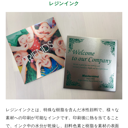
レジンインク
レジンインクとは、特殊な樹脂を含んだ水性顔料で、様々な
素材への印刷が可能なインクです。印刷後に熱を当てること
で、インク中の水分が乾燥し、顔料色素と樹脂を素材の表面