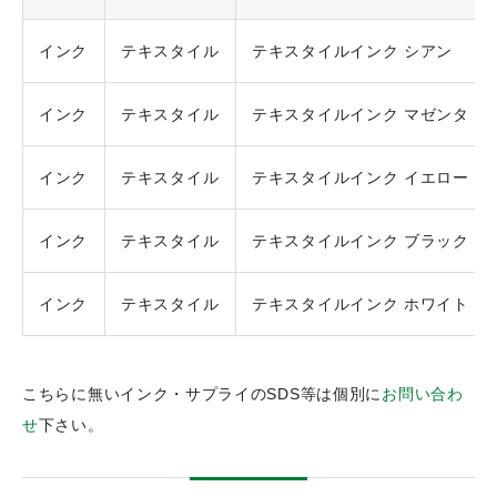
インク
テキスタイル
テキスタイルインク シアン
インク
テキスタイル
テキスタイルインク マゼンタ
インク
テキスタイル
テキスタイルインク イエロー
インク
テキスタイル
テキスタイルインク ブラック
インク
テキスタイル
テキスタイルインク ホワイト
こちらに無いインク・サプライのSDS等は個別に
お問い合わ
せ
下さい。