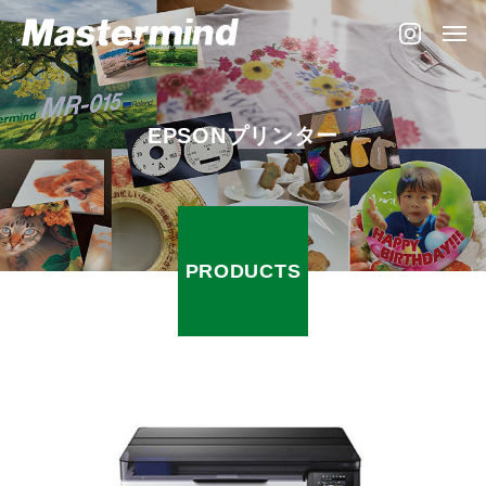
E
P
S
O
N
プ
リ
ン
タ
ー
PRODUCTS