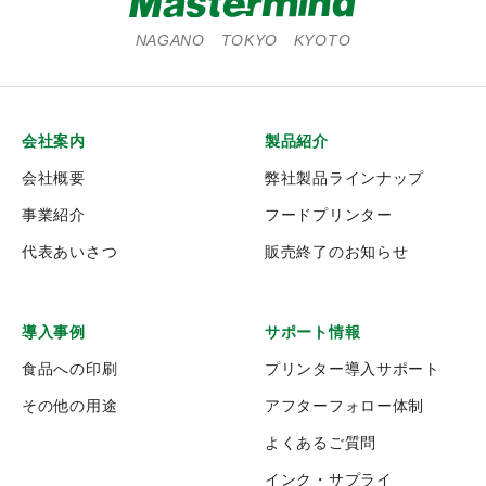
（2）監督官庁からの要請または法令により開示が求められた
場合
NAGANO TOKYO KYOTO
また、個人情報を統計的に処理した集約情報を公表すること
がありますが、これらの集約情報には個々のお客様を識別で
きる情報は含まれていません。
会社案内
製品紹介
３．更新・停止に関して
会社概要
弊社製品ラインナップ
本ウェブサイト内でご登録頂いた個人情報等はお客様のご希
望で、更新および利用の中止をすることができます。各サー
事業紹介
フードプリンター
ビス担当までご連絡下さい。連絡先がわからない場合は、お
代表あいさつ
販売終了のお知らせ
手数ですが本ウェブサイトよりお問い合わせください。
４．免責事項
導入事例
サポート情報
本ウェブサイト内でご登録頂いた個人情報等はお客様のご希
望で、更新および利用の中止をすることができます。
食品への印刷
プリンター導入サポート
その他の用途
アフターフォロー体制
５．クッキー取り扱い
よくあるご質問
クッキー（Cookie）は、インターネットの効率的なご利用の
ために、お客様がどのウェブページを訪れたか等を記録する
インク・サプライ