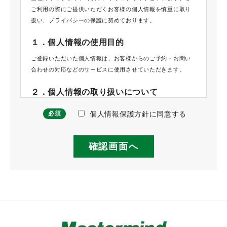
ご利用の際にご提供いただくお客様の個人情報を慎重に取り
扱い、プライバシーの保護に努めております。
１．個人情報の使用目的
ご登録いただいた個人情報は、お客様からのご予約・お問い
合わせの対応などのサービスに使用させていただきます。
２．個人情報の取り扱いについて
当社では、ご提供いただいた個人情報について管理責任者を
必須
個人情報保護方針に同意する
定め、適正に管理を行いその保護に努めてまいります。当社
では当該個人情報を不特定期間保持することがあります。当
該情報は、電話または郵便から得られる情報と同様に保護さ
れます。当社が、個人情報の処理を外部へ委託する場合に
は、漏えいや再提供を行わないよう契約により義務づけ、適
切な管理を実施させていただきます。個人情報は、個人の識
別が可能な状態で第三者に提供いたしません。ただし、次の
各号に掲げる場合においては個人情報を開示することができ
るものといたします。
（1）本人の同意が得られた場合