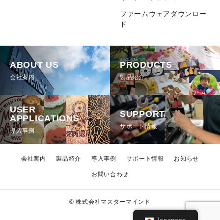
ことができます。お客様が本ウェブサイトに再度訪問された
ファームウェアダウンロー
際、より便利に本ウェブサイトを閲覧して頂くためのもので
ド
あり、お客様のプライバシーを侵害するものではありませ
ん。お客様は、ご使用のブラウザの設定により、クッキーの
受取りを拒否することが可能です。ブラウザの設定方法につ
きましては、各製造元へお問い合わせください。
ABOUT US
PRODUCTS
会社案内
製品紹介
６．個人情報の定義
本ウェブサイトが規定する個人情報とは、氏名・住所・電話
番号・電子メールアドレス等、個人を特定できるものを指し
USER
SUPPORT
ます。
APPLICATIONS
サポート情報
導入事例
７．変更について
本ウェブサイトのプライバシーの取り扱い基準は、予告なく
会社案内
製品紹介
導入事例
サポート情報
お知らせ
いつでも変更されることがございます。
お問い合わせ
© 株式会社マスターマインド